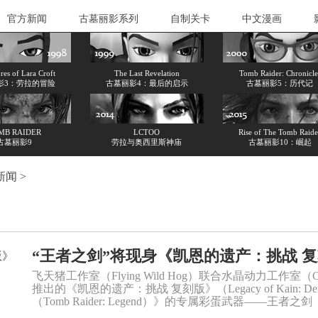
官方新闻
古墓丽影系列
自制关卡
中文漫画
es of Lara Croft
The Last Revelation
Tomb Raider: Chronicle
影3：劳拉的冒险
古墓丽影4：最后的启示
古墓丽影5：历代记
MB RAIDER
LCTOO
Rise of The Tomb Raide
古墓丽影9
劳拉与奥西里斯神庙
古墓丽影10：崛起
新闻
>
“王者之剑”将现身《凯恩的遗产：挑战 
飞天猪工作室（Flying Wild Hog）联合水晶动力工作室（Cry
推出的《凯恩的遗产：挑战 复刻版》（Legacy of Kain: De
（Tomb Raider: Legend）》的专属彩蛋武器——王者之剑（E