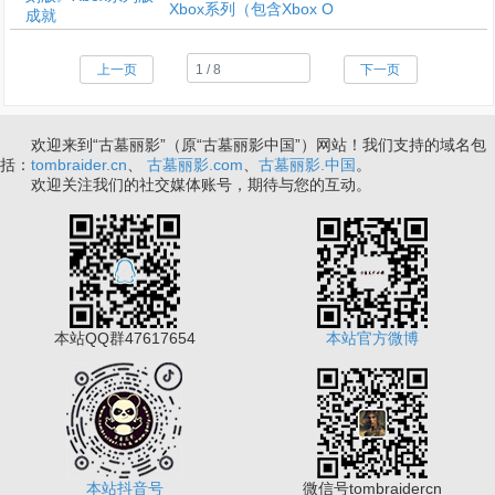
Xbox系列（包含Xbox O
上一页
下一页
欢迎来到“古墓丽影”（原“古墓丽影中国”）网站！我们支持的域名包
括：
tombraider.cn
、
古墓丽影.com
、
古墓丽影.中国
。
欢迎关注我们的社交媒体账号，期待与您的互动。
本站QQ群47617654
本站官方微博
本站抖音号
微信号tombraidercn