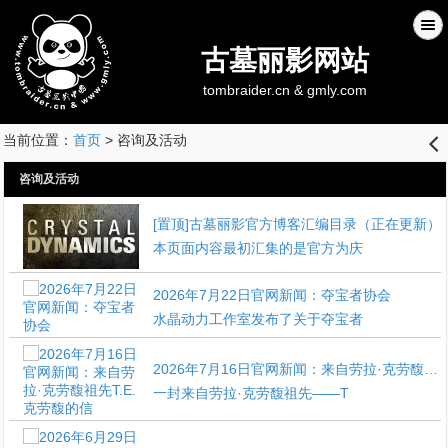
古墓丽影网站
tombraider.cn & gmly.com
当前位置：
首页
> 咨询及活动
󰊒
咨询及活动
[置顶]古墓丽影官方博客汇编目录（正在更新）
本页面内容最初汇集的是官方为庆
2026年7月22日官网新闻：夺宝者协会
水晶动力工作室发布了关于夺宝者
2026年7月16日官网新闻：来自劳拉·克劳馥祖先T.E.克劳馥的信
一封来自劳拉·克劳馥祖先——T