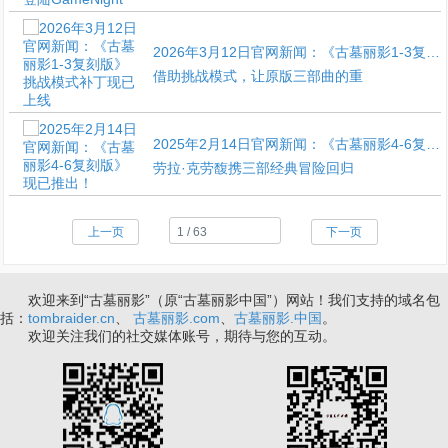
2026年3月12日官网新闻：《古墓丽影1-3复刻版》挑战模式补丁现已上线
借助挑战模式，让原版三部曲的重
2025年2月14日官网新闻：《古墓丽影4-6复刻版》现已推出！
劳拉·克劳馥携三部经典冒险回归
上一页
下一页
欢迎来到“古墓丽影”（原“古墓丽影中国”）网站！我们支持的域名包
括：
tombraider.cn
、
古墓丽影.com
、
古墓丽影.中国
。
欢迎关注我们的社交媒体账号，期待与您的互动。