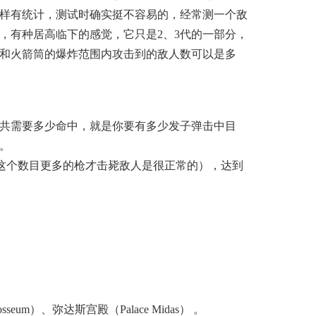
那样有统计，测试时确实挺不容易的，经常测一个敌
，有种居高临下的感觉，它只是2、3代的一部分，
枪和火箭筒的爆炸范围内攻击到的敌人数可以是多
总共需要多少命中，就是你要有多少发子弹击中目
。
了比这个数目更多的枪才击毙敌人是很正常的），达到
sseum）、弥达斯宫殿（Palace Midas） 。