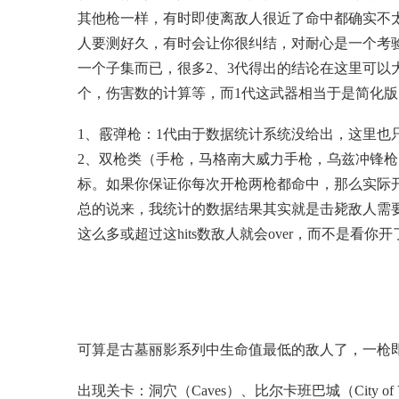
其他枪一样，有时即使离敌人很近了命中都确实不太
人要测好久，有时会让你很纠结，对耐心是一个考验
一个子集而已，很多2、3代得出的结论在这里可以
个，伤害数的计算等，而1代这武器相当于是简化版
1、霰弹枪：1代由于数据统计系统没给出，这里也
2、双枪类（手枪，马格南大威力手枪，乌兹冲锋
标。如果你保证你每次开枪两枪都命中，那么实际开
总的说来，我统计的数据结果其实就是击毙敌人需要的
这么多或超过这hits数敌人就会over，而不是看你
可算是古墓丽影系列中生命值最低的敌人了，一枪
出现关卡：洞穴（Caves）、比尔卡班巴城（City of Vilc