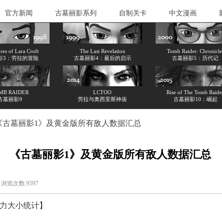
官方新闻
古墓丽影系列
自制关卡
中文漫画
es of Lara Croft
The Last Revelation
Tomb Raider: Chronicle
影3：劳拉的冒险
古墓丽影4：最后的启示
古墓丽影5：历代记
MB RAIDER
LCTOO
Rise of The Tomb Raide
古墓丽影9
劳拉与奥西里斯神庙
古墓丽影10：崛起
《古墓丽影1》及黄金版所有敌人数据汇总
《古墓丽影1》及黄金版所有敌人数据汇总
17 浏览次数:9597
威力大小统计
】