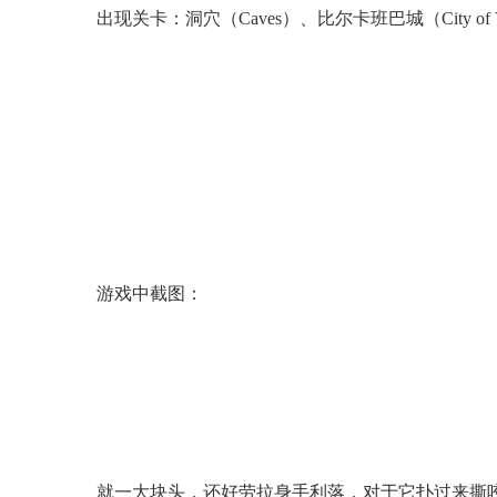
出现关卡：洞穴（Caves）、比尔卡班巴城（City of Vil
游戏中截图：
就一大块头，还好劳拉身手利落，对于它扑过来撕