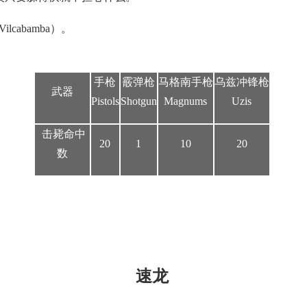
lcabamba）。
手枪
霰弹枪
马格南手枪
乌兹冲锋枪
武器
Pistols
Shotgun
Magnums
Uzis
击毙命中
20
1
10
20
数
速龙