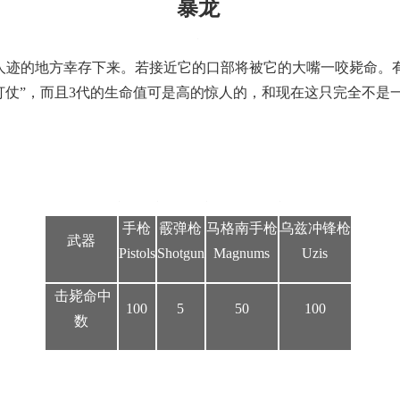
暴龙
人迹的地方幸存下来。若接近它的口部将被它的大嘴一咬毙命。
打仗”，而且3代的生命值可是高的惊人的，和现在这只完全不是
手枪
霰弹枪
马格南手枪
乌兹冲锋枪
武器
Pistols
Shotgun
Magnums
Uzis
击毙命中
100
5
50
100
数