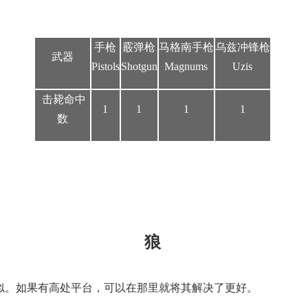
手枪
霰弹枪
马格南手枪
乌兹冲锋枪
武器
Pistols
Shotgun
Magnums
Uzis
击毙命中
1
1
1
1
数
狼
似。如果有高处平台，可以在那里就将其解决了更好。