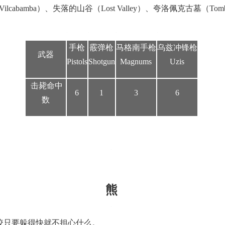
cabamba）、失落的山谷（Lost Valley）、夸洛佩克古墓（Tomb o
手枪
霰弹枪
马格南手枪
乌兹冲锋枪
武器
Pistols
Shotgun
Magnums
Uzis
击毙命中
6
1
3
6
数
熊
咬只要躲得快就不担心什么。