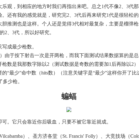
乐观，到相应的地方时我们再指出来吧。总之1代不像2、3代
。还有我的感觉就是，研究完2、3代后再来研究1代是很轻松的
大胆推测也是这样。个人还是觉得3代相对最复杂，主要是榴弹
的2、3代，所以好研究。
只写成最少枪数。
枪）由于按下射击一次是开两枪，而我下面测试结果数据算的是
枪数是我那数字除以2（测试数据是奇数的需要加1后再除以2）
“最少”命中数（hits数）（注意关键字是“最少”这样你开
开了多少枪。
蝙蝠
即可。它只会靠近你后吸血，只要不被它靠近就成。
abamba）、圣方济各堂（St. Francis' Folly）、大竞技场（Colo