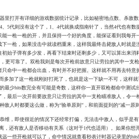
表计时器里打开有详细的游戏数据统计记录，比如秘密地点数、杀敌
4、5代则没有这个了，1、4代就换成指南针了，当然4代也有数
只能一枪一枪的开，并且保持一个好的角度，能保证看到我每开
续下一枪，如果没击中就读档重来，这样我最终击毙敌人时就是
始子弹有多少发，再看下结束时还剩多少，又可以算出来消耗的子弹
否准确，更可靠了。双枪我则是每次开枪前故意只让劳拉的其中一
只命中一枪都会出血，有时并不好把握。这样就不用再去特意执
，而多加了这一枪就刚好打死了，也就是这一下缺一不可，这样就可以
的最少hits数完全有可能是奇数，这样你一直开双枪都命中测
了，最后一次开前要故意只让劳拉的其中一支枪瞄准敌人，令一
种敌人时都要这么做，称为“验单原则”，和前面提到的“减一原则
恭维，即使很近的情况下还经常打偏，无法击中敌人，似乎是有
的距离，还有敌人是否移动有关系（这对于1代也适用）。如果你想
远一些开枪就可以了，命中情况就查看秒表计时器记录里的hit