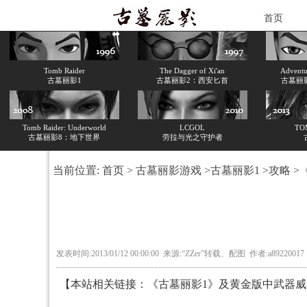
首页
Tomb Raider
The Dagger of Xi'an
Adventur
古墓丽影1
古墓丽影2：西安匕首
古墓丽
Tomb Raider: Underworld
LCGOL
TO
古墓丽影8：地下世界
劳拉与光之守护者
当前位置:
首页
>
古墓丽影游戏
>
古墓丽影1
>
攻略
>
发表时间:2013/01/12 00:00:00 来源:“ZZer”转载、配图 作者:a892200
【本站相关链接：
《古墓丽影1》及黄金版中武器