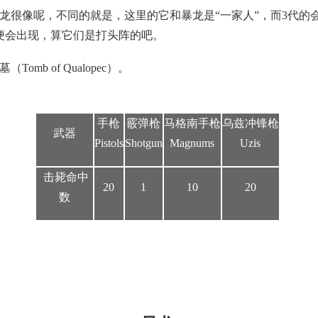
龙很像呢，不同的就是，这里的它和暴龙是“一家人”，而3代的
便会出现，算它们是打头阵的吧。
omb of Qualopec）。
手枪
霰弹枪
马格南手枪
乌兹冲锋枪
武器
Pistols
Shotgun
Magnums
Uzis
击毙命中
20
1
10
20
数