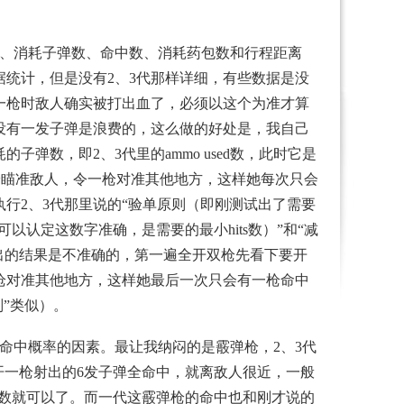
数、消耗子弹数、命中数、消耗药包数和行程距离
据统计，但是没有2、3代那样详细，有些数据是没
一枪时敌人确实被打出血了，必须以这个为准才算
没有一发子弹是浪费的，这么做的好处是，我自己
数，即2、3代里的ammo used数，此时它是
支枪瞄准敌人，令一枪对准其他地方，这样她每次只会
行2、3代那里说的“验单原则（即刚测试出了需要
认定这数字准确，是需要的最小hits数）”和“减
试出的结果是不准确的，第一遍全开双枪先看下要开
枪对准其他地方，这样她最后一次只会有一枪命中
”类似）。
命中概率的因素。最让我纳闷的是霰弹枪，2、3代
开一枪射出的6发子弹全命中，就离敌人很近，一般
s数就可以了。而一代这霰弹枪的命中也和刚才说的