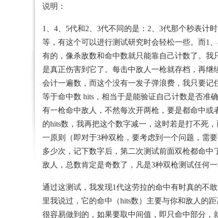
说明：
1、4、5代和2、3代不同的是：2、3代那个秒
等，有这个可以进行测试研究时会轻松一些。而1、
有的，像杀敌数和命中数就只能靠自己计数了。我
是真正伤害到它了。每击中敌人一枪就存档，再继
会计一遍数，而这个没有一发子弹浪费，我只要记住初
等于命中数 hits，相当于是能验证自己计数是
有一枪命中敌人，不然每次开两枪，要是都命中或者
的hits数，我再把这个数字减一，这时若是打不死
一原则（即对于3种双枪，要考虑到一个问题，需要
多少次，记下数字后，第二次测试前面双枪都命中
敌人，总数肯定是奇数了，凡是3种双枪测试任何一
通过这测试，我发现1代这劳拉的命中有时真的不敢
里我说过，它的命中（hits数）主要与你和敌人
很容易做到的，如果要取中间值，即只命中部分，就