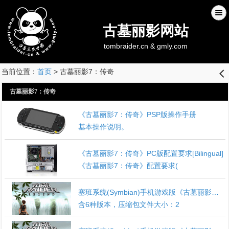
古墓丽影网站
tombraider.cn & gmly.com
当前位置：
首页
> 古墓丽影7：传奇
󰊒
古墓丽影7：传奇
《古墓丽影7：传奇》PSP版操作手册
基本操作说明。
《古墓丽影7：传奇》PC版配置要求[Bilingual]
《古墓丽影7：传奇》配置要求(
塞班系统(Symbian)手机游戏版《古墓丽影：传奇》3D下载
含6种版本，压缩包文件大小：2